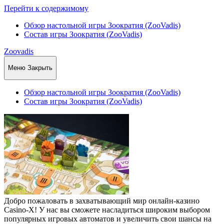
Перейти к содержимому
Обзор настольной игры Зоократия (ZooVadis)
Состав игры Зоократия (ZooVadis)
Zoovadis
Меню
Закрыть
Обзор настольной игры Зоократия (ZooVadis)
Состав игры Зоократия (ZooVadis)
Добро пожаловать в захватывающий мир онлайн-казино
Casino-X! У нас вы сможете насладиться широким выбором
популярных игровых автоматов и увеличить свои шансы на