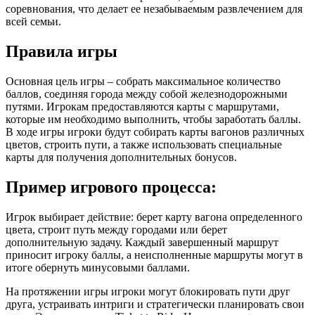
соревнования, что делает ее незабываемым развлечением для
всей семьи.
Правила игры
Основная цель игры – собрать максимальное количество
баллов, соединяя города между собой железнодорожными
путями. Игрокам предоставляются карты с маршрутами,
которые им необходимо выполнить, чтобы заработать баллы.
В ходе игры игроки будут собирать карты вагонов различных
цветов, строить пути, а также использовать специальные
карты для получения дополнительных бонусов.
Пример игрового процесса:
Игрок выбирает действие: берет карту вагона определенного
цвета, строит путь между городами или берет
дополнительную задачу. Каждый завершенный маршрут
приносит игроку баллы, а неисполненные маршруты могут в
итоге обернуть минусовыми баллами.
На протяжении игры игроки могут блокировать пути друг
друга, устраивать интриги и стратегически планировать свои